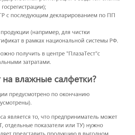
 госрегистрации);
СГР с последующим декларированием по ПП
 продукции (например, для чистки
тификат в рамках национальной системы РФ.
ожно получить в центре "ПлазаТест"с
льными затратами.
т на влажные салфетки?
ции предусмотрено по окончанию
дусмотрены).
са является то, что предприниматель может
Т, отдельные показатели или ТУ) нужно
оляет представить продукцию в выгодном