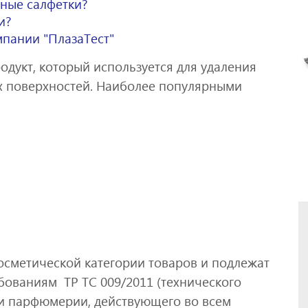
жные салфетки?
и?
пании "ПлазаТест"
дукт, который используется для удаления
ых поверхностей. Наиболее популярными
осметической категории товаров и подлежат
бованиям ТР ТС 009/2011 (технического
 и парфюмерии, действующего во всем