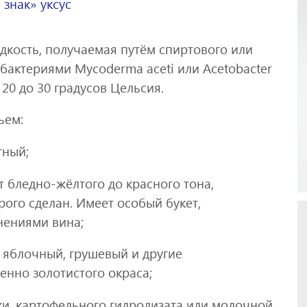
знак» уксус
жидкость, получаемая путём спиртового или
бактериями Mycoderma aceti или Acetobacter
20 до 30 градусов Цельсия.
ьем:
тный;
 бледно-жёлтого до красного тона,
рого сделан. Имеет особый букет,
ениями вина;
е яблочный, грушевый и другие
нно золотистого окраса;
оки, картофельного гидролизата или молочной