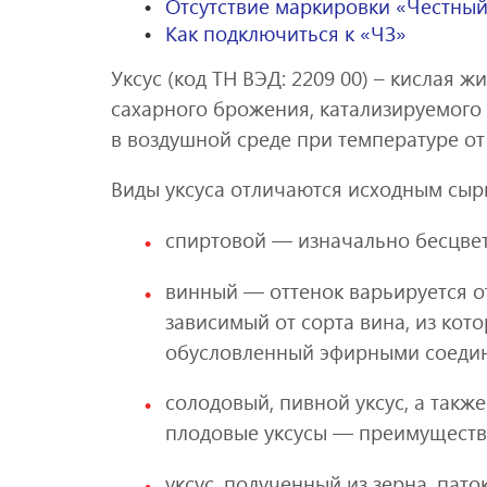
Отсутствие маркировки «Честный 
Как подключиться к «ЧЗ»
Уксус (код ТН ВЭД: 2209 00) – кислая 
сахарного брожения, катализируемого 
в воздушной среде при температуре от 
Виды уксуса отличаются исходным сыр
спиртовой — изначально бесцве
винный — оттенок варьируется от
зависимый от сорта вина, из кото
обусловленный эфирными соедин
солодовый, пивной уксус, а такж
плодовые уксусы — преимуществе
уксус, полученный из зерна, пат