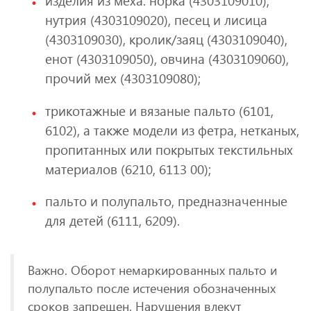
изделия из меха: норка (4303109010),
нутрия (4303109020), песец и лисица
(4303109030), кролик/заяц (4303109040),
енот (4303109050), овчина (4303109060),
прочий мех (4303109080);
трикотажные и вязаные пальто (6101,
6102), а также модели из фетра, нетканых,
пропитанных или покрытых текстильных
материалов (6210, 6113 00);
пальто и полупальто, предназначенные
для детей (6111, 6209).
Важно. Оборот немаркированных пальто и
полупальто после истечения обозначенных
сроков запрещен. Нарушения влекут