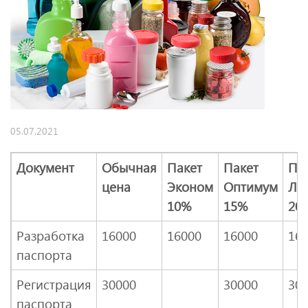
05.07.2021
Документ
Обычная
Пакет
Пакет
Па
цена
Эконом
Оптимум
ЛЮ
10%
15%
20
Разработка
16000
16000
16000
16
паспорта
Регистрация
30000
30000
30
паспорта