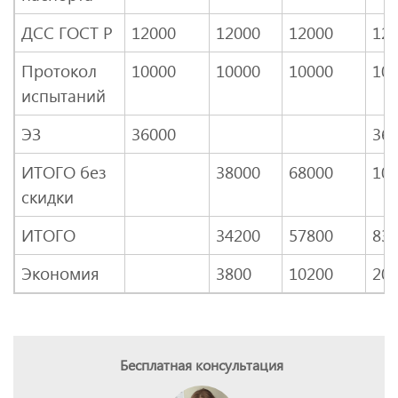
ДСС ГОСТ Р
12000
12000
12000
12
Протокол
10000
10000
10000
10
испытаний
ЭЗ
36000
36
ИТОГО без
38000
68000
10
скидки
ИТОГО
34200
57800
83
Экономия
3800
10200
20
Бесплатная консультация