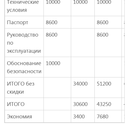
Технические
10000
10000
10000
1
условия
Паспорт
8600
8600
8
Руководство
8600
8600
8
по
эксплуатации
Обоснование
10000
1
безопасности
ИТОГО без
34000
51200
6
скидки
ИТОГО
30600
43250
4
Экономия
3400
7680
1