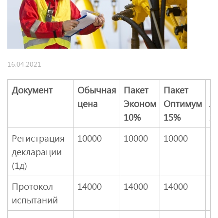
16.04.2021
Документ
Обычная
Пакет
Пакет
П
цена
Эконом
Оптимум
Л
10%
15%
2
Регистрация
10000
10000
10000
1
декларации
(1д)
Протокол
14000
14000
14000
1
испытаний