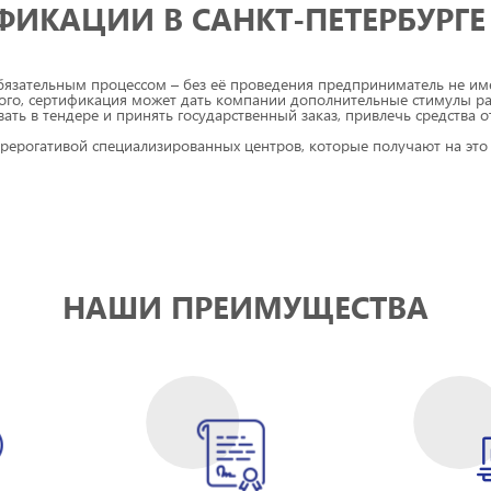
ФИКАЦИИ В САНКТ-ПЕТЕРБУРГЕ
бязательным процессом – без её проведения предприниматель не име
того, сертификация может дать компании дополнительные стимулы ра
ать в тендере и принять государственный заказ, привлечь средства о
ерогативой специализированных центров, которые получают на это 
ертификаты в системах ГОСТ Р, ТР ТС, ТР ЕАЭС, проводить лицензиро
емало компаний, которые не имеют аккредитации – они не вправе вы
действителен, а Вы будете привлечены к административной ответстве
деятельности компании на 90 дней, штрафа в размере до миллиона ру
 обладает всеми необходимыми разрешениями и аттестатами. Мы им
НАШИ ПРЕИМУЩЕСТВА
Петербурге «ПлазаТест» даст Вам следующее:
ссии;