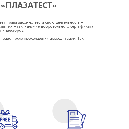
 «ПЛАЗАТЕСТ»
ет права законно вести свою деятельность –
звития – так, наличие добровольного сертификата
т инвесторов.
право после прохождения аккредитации. Так,
вание и заниматься разработкой технической
давать сертификаты. Если Вы получите в такой
нности за использование поддельного сертификата (на
блей, а также конфискации товаров).
еем право оформлять разрешительные документы во