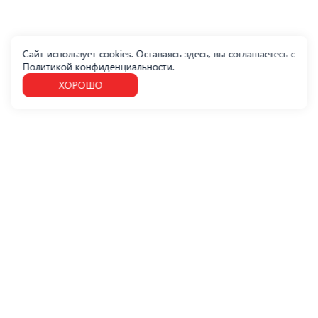
Сайт использует cookies. Оставаясь здесь, вы соглашаетесь с
Политикой конфиденциальности
.
ХОРОШО
УСЛУГИ
СЕРТИФИКАЦИЯ ПРОДУКЦИИ
ПОИСК ПО РЕЕСТРАМ
ПОЛИТИКА ОБРАБОТКИ ПЕРСОНАЛЬНЫХ ДАННЫХ