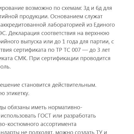
ирование возможно по схемам: 3д и 6д для
ртийной продукции. Основанием служат
аккредитованной лабораторией из Единого
ЭС. Декларация соответствия на верхнюю
рийного выпуска или до 1 года для партии, с
твия сертификата по ТР ТС 007 — до 3 лет
фиката СМК. При сертификации проводится
оль.
решение становится действительным.
ю этикетку.
ды обязаны иметь нормативно-
 использовать ГОСТ или разработать
ово-костюмного ассортимента
андарты не подходят, можно создать ТУ и