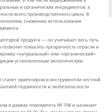
ральных и органических ингредиентов, а
ности всего производственного цикла. В
хнологиям, снижению использования
джмента.
цептурой продукта — он учитывает весь путь
то позволит повысить прозрачность отрасли и
кировка «натуральный» или «органический»
одукции установленным экологическим
т станет ориентиром и инструментом честной
арантией подлинности и экобезопасности
вом в рамках техкомитета № 708 и начинает
родлится до 01.06.29 г., после чего по итогам