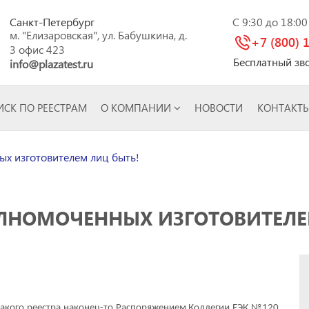
Санкт-Петербург
C 9:30 до 18:0
м. "Елизаровская", ул. Бабушкина, д.
+7 (800) 
3 офис 423
Бесплатный зв
info@plazatest.ru
СК ПО РЕЕСТРАМ
О КОМПАНИИ
НОВОСТИ
КОНТАКТ
х изготовителем лиц быть!
ОЛНОМОЧЕННЫХ ИЗГОТОВИТЕЛЕ
такого реестра наконец-то Распоряжением Коллегии ЕЭК №120