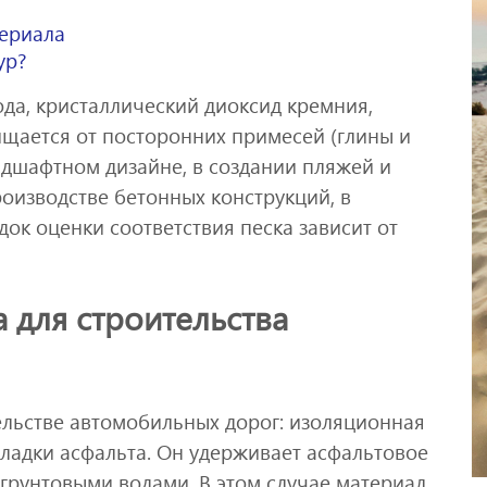
ериала
ур?
ода, кристаллический диоксид кремния,
ищается от посторонних примесей (глины и
ндшафтном дизайне, в создании пляжей и
роизводстве бетонных конструкций, в
ок оценки соответствия песка зависит от
 для строительства
ельстве автомобильных дорог: изоляционная
кладки асфальта. Он удерживает асфальтовое
грунтовыми водами. В этом случае материал