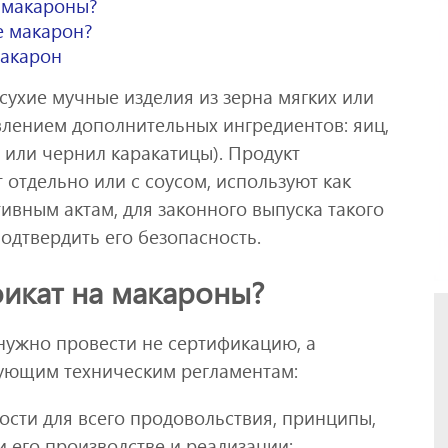
 макароны?
е макарон?
макарон
ухие мучные изделия из зерна мягких или
авлением дополнительных ингредиентов: яиц,
 или чернил каракатицы). Продукт
 отдельно или с соусом, используют как
вным актам, для законного выпуска такого
одтвердить его безопасность.
фикат на макароны?
нужно провести не сертификацию, а
дующим техническим регламентам:
ости для всего продовольствия, принципы,
 его производстве и реализации;