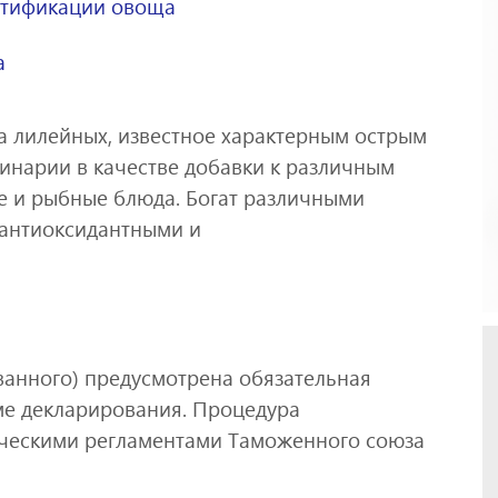
ртификации овоща
а
а лилейных, известное характерным острым
линарии в качестве добавки к различным
ые и рыбные блюда. Богат различными
 антиоксидантными и
ованного) предусмотрена обязательная
ме декларирования. Процедура
ническими регламентами Таможенного союза