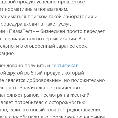
ищевой продукт успешно прошел все
ет нормативным показателям.
заниматься поиском такой лаборатории и
оцедура входит в пакет услуг,
и «ПлазаТест» – бизнесмен просто передает
и специалистам по сертификации. Все
ельно, и в оговоренный заранее срок
рацию.
мендовано получить и
сертификат
бой другой рыбный продукт, который
ие является добровольным, но положительно
льность. Значительное количество
наполняет рынок, несмотря на жесткий
тавляет потребителя с осторожностью
нно, если это новый товар). Предоставление
у и способствует его продвижению на рынке.