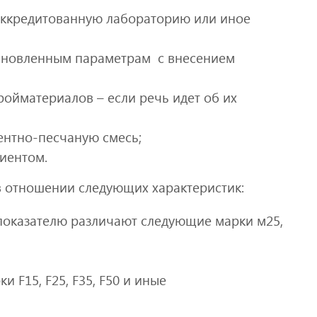
аккредитованную лабораторию или иное
тановленным параметрам с внесением
ройматериалов – если речь идет об их
ентно-песчаную смесь;
лиентом.
 отношении следующих характеристик:
 показателю различают следующие марки м25,
 F15, F25, F35, F50 и иные