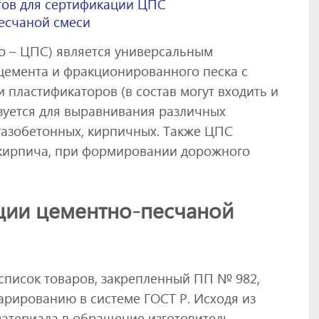
ов для сертификации ЦПС
есчаной смеси
о – ЦПС) является универсальным
 цемента и фракционированного песка с
пластификаторов (в состав могут входить и
зуется для выравнивания различных
 газобетонных, кирпичных. Также ЦПС
 кирпича, при формировании дорожного
ции цементно-песчаной
список товаров, закрепленный ПП № 982,
арированию в системе ГОСТ Р. Исходя из
материала в обращение изготовитель