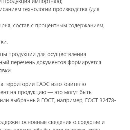
и продукция импортная);
санием технологии производства (для
ырья, состав с процентным содержанием,
ки.
зцы продукции для осуществления
ьный перечень документов формируется
явки.
на территории ЕАЭС изготовителю
нт на продукцию — это могут быть
 или выбранный ГОСТ, например, ГОСТ 32478-
одержит основные сведения о средстве и
ение, партия, объём, дата выпуска, срок